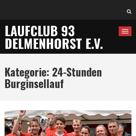
LAUFCLUB 93
T
DELMENHORST E.V.
o
g
g
l
Kategorie:
24-Stunden
e
n
Burginsellauf
a
v
i
g
a
t
i