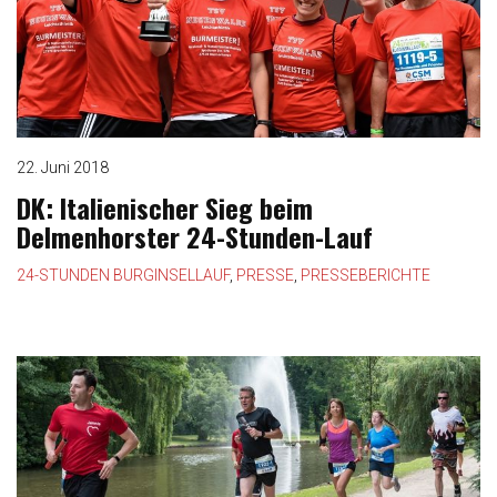
o
n
22. Juni 2018
DK: Italienischer Sieg beim
Delmenhorster 24-Stunden-Lauf
24-STUNDEN BURGINSELLAUF
,
PRESSE
,
PRESSEBERICHTE