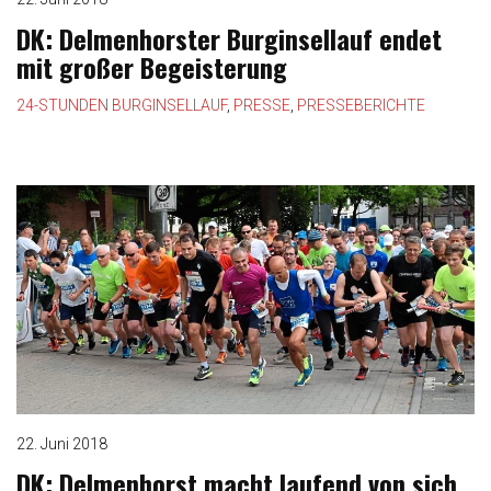
DK: Delmenhorster Burginsellauf endet
mit großer Begeisterung
24-STUNDEN BURGINSELLAUF
,
PRESSE
,
PRESSEBERICHTE
22. Juni 2018
DK: Delmenhorst macht laufend von sich