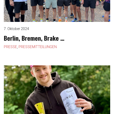
o
n
7. Oktober 2024
Berlin, Bremen, Brake …
PRESSE
,
PRESSEMITTEILUNGEN