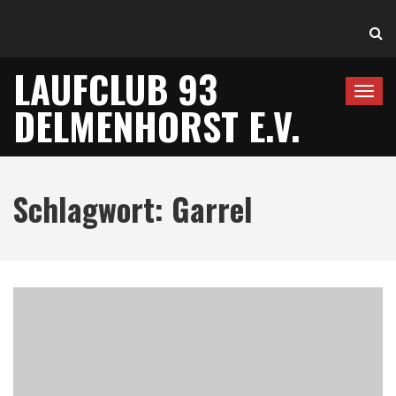
LAUFCLUB 93
T
DELMENHORST E.V.
o
g
g
l
Schlagwort:
Garrel
e
n
a
v
i
g
a
t
i