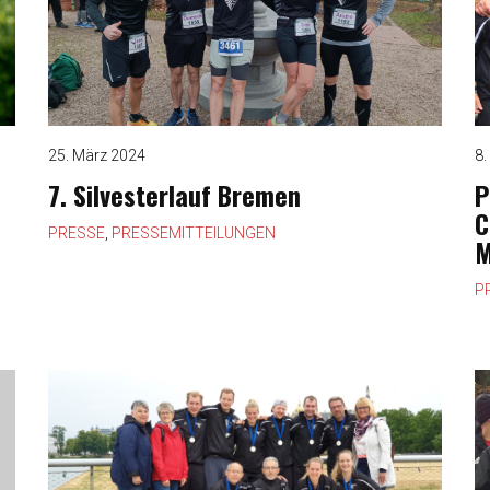
25. März 2024
8.
7. Silvesterlauf Bremen
P
C
PRESSE
,
PRESSEMITTEILUNGEN
M
P