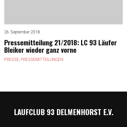
o
n
26. September 2018
Pressemitteilung 21/2018: LC 93 Läufer
Bleiker wieder ganz vorne
PRESSE
,
PRESSEMITTEILUNGEN
LAUFCLUB 93 DELMENHORST E.V.