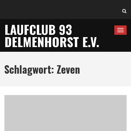
LAUFCLUB 93
T
DELMENHORST E.V.
o
g
g
l
Schlagwort:
Zeven
e
n
a
v
i
g
a
t
i