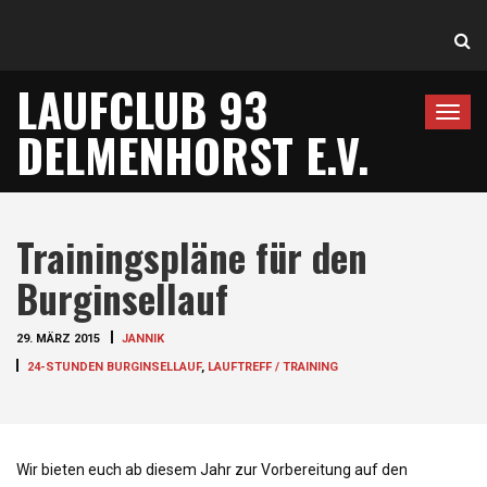
LAUFCLUB 93
T
DELMENHORST E.V.
o
g
g
l
Trainingspläne für den
e
n
Burginsellauf
a
v
29. MÄRZ 2015
JANNIK
i
24-STUNDEN BURGINSELLAUF
,
LAUFTREFF / TRAINING
g
a
t
i
Wir bieten euch ab diesem Jahr zur Vorbereitung auf den