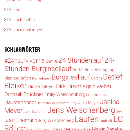
Presse
Presseberichte
Pressemitteilungen
SCHLAGWÖRTER
24-
24 Stundenlauf
#24hsurvivor
15 Jahre
Stunden Burginsellauf
André Buck
Beteiligung
Detlef
Burginsellauf
Mannschaften
Corona
Bremerhaven
Bleiker
Dirk Bramlage
diva-bau
Dieter Meyer
Dominik Brückner
Emily Weischenberg
Halbmarathon
Janina
Hauptsponsor
Jaika Meyer
Jahreshauptversammlung
Jens Weischenberg
Meyer
Jannik Ulbrich
JHV
LC
Laufen
Joel Einemann
Jörg Weischenberg
Lauftreff
93
LC93
Marvin Beneke
Lorena Menze
Lena Lübben
Marathon