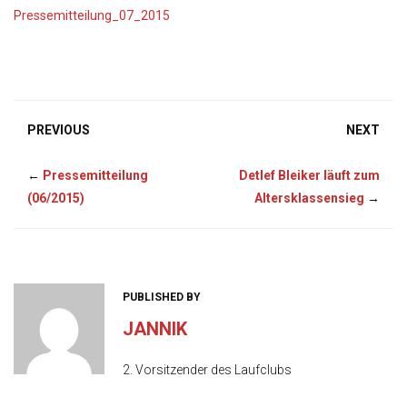
o
Pressemitteilung_07_2015
n
PREVIOUS
NEXT
←
Pressemitteilung
Detlef Bleiker läuft zum
(06/2015)
Altersklassensieg
→
PUBLISHED BY
JANNIK
2. Vorsitzender des Laufclubs