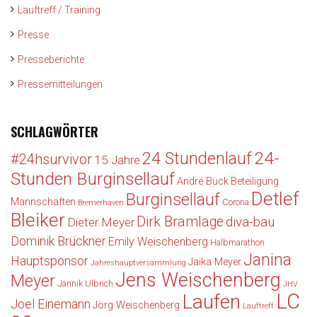
Lauftreff / Training
Presse
Presseberichte
Pressemitteilungen
SCHLAGWÖRTER
24-
24 Stundenlauf
#24hsurvivor
15 Jahre
Stunden Burginsellauf
André Buck
Beteiligung
Detlef
Burginsellauf
Mannschaften
Corona
Bremerhaven
Bleiker
Dirk Bramlage
diva-bau
Dieter Meyer
Dominik Brückner
Emily Weischenberg
Halbmarathon
Janina
Hauptsponsor
Jaika Meyer
Jahreshauptversammlung
Jens Weischenberg
Meyer
Jannik Ulbrich
JHV
LC
Laufen
Joel Einemann
Jörg Weischenberg
Lauftreff