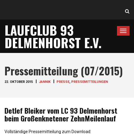
LAUFCLUB 93
T
DELMENHORST E.V.
o
g
g
l
Pressemitteilung (07/2015)
e
n
22. OKTOBER 2015
JANNIK
PRESSE
,
PRESSEMITTEILUNGEN
a
v
i
g
Detlef Bleiker vom LC 93 Delmenhorst
a
beim Großenknetener ZehnMeilenlauf
t
i
Vollständige Pressemitteilung zum Download: