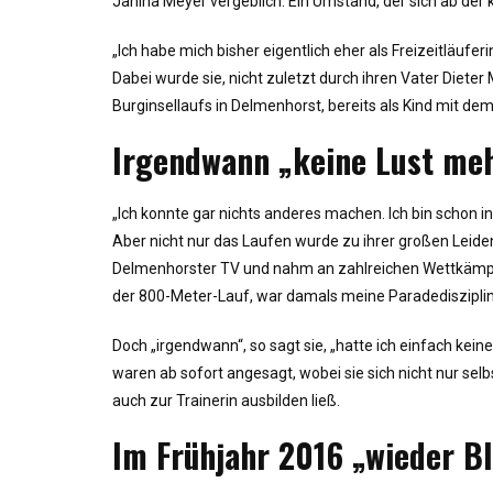
Janina Meyer vergeblich. Ein Umstand, der sich ab der 
„Ich habe mich bisher eigentlich eher als Freizeitläuferi
Dabei wurde sie, nicht zuletzt durch ihren Vater Diete
Burginsellaufs in Delmenhorst, bereits als Kind mit dem 
Irgendwann „keine Lust meh
„Ich konnte gar nichts anderes machen. Ich bin schon i
Aber nicht nur das Laufen wurde zu ihrer großen Leid
Delmenhorster TV und nahm an zahlreichen Wettkämpfen i
der 800-Meter-Lauf, war damals meine Paradedisziplin“
Doch „irgendwann“, so sagt sie, „hatte ich einfach kein
waren ab sofort angesagt, wobei sie sich nicht nur sel
auch zur Trainerin ausbilden ließ.
Im Frühjahr 2016 „wieder Bl