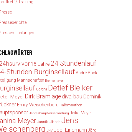
Lauftreff / Training
Presse
Presseberichte
Pressemitteilungen
CHLAGWÖRTER
24 Stundenlauf
24hsurvivor
15 Jahre
4-Stunden Burginsellauf
André Buck
teiligung Mannschaften
Bremerhaven
Detlef Bleiker
urginsellauf
Corona
Dirk Bramlage
diva-bau
Dominik
ieter Meyer
rückner
Emily Weischenberg
Halbmarathon
auptsponsor
Jaika Meyer
Jahreshauptversammlung
Jens
anina Meyer
Jannik Ulbrich
Weischenberg
Joel Einemann
Jörg
JHV