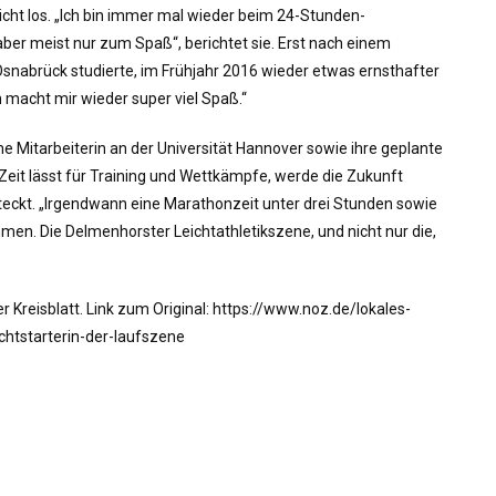
cht los. „Ich bin immer mal wieder beim 24-Stunden-
aber meist nur zum Spaß“, berichtet sie. Erst nach einem
nabrück studierte, im Frühjahr 2016 wieder etwas ernsthafter
en macht mir wieder super viel Spaß.“
he Mitarbeiterin an der Universität Hannover sowie ihre geplante
eit lässt für Training und Wettkämpfe, werde die Zukunft
esteckt. „Irgendwann eine Marathonzeit unter drei Stunden sowie
men. Die Delmenhorster Leichtathletikszene, und nicht nur die,
 Kreisblatt. Link zum Original: https://www.noz.de/lokales-
chtstarterin-der-laufszene