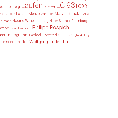
LC 93
Laufen
LC93
eischenberg
Lauftreff
Marvin Beneke
Lorena Menze
na Lübben
Marathon
Mike
Nadine Weischenberg
Neuer Sponsor
Oldenburg
ahrmann
Philipp Pospich
rathon
Pascal Wedeken
ahmenprogramm
Raphael Lindenthal
Schortens
Siegfried Nauy
Wolfgang Lindenthal
ponsorentreffen