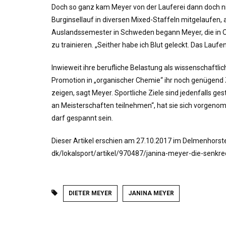
Doch so ganz kam Meyer von der Lauferei dann doch ni
Burginsellauf in diversen Mixed-Staffeln mitgelaufen, 
Auslandssemester in Schweden begann Meyer, die in Os
zu trainieren. „Seither habe ich Blut geleckt. Das Lauf
Inwieweit ihre berufliche Belastung als wissenschaftlic
Promotion in „organischer Chemie“ ihr noch genügend Z
zeigen, sagt Meyer. Sportliche Ziele sind jedenfalls g
an Meisterschaften teilnehmen“, hat sie sich vorgenom
darf gespannt sein.
Dieser Artikel erschien am 27.10.2017 im Delmenhorster
dk/lokalsport/artikel/970487/janina-meyer-die-senkre
DIETER MEYER
JANINA MEYER