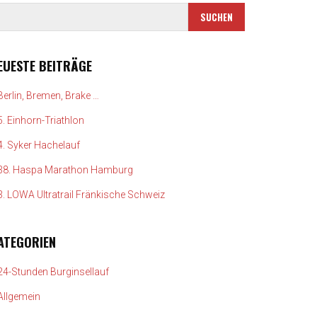
EUESTE BEITRÄGE
Berlin, Bremen, Brake …
5. Einhorn-Triathlon
4. Syker Hachelauf
38. Haspa Marathon Hamburg
3. LOWA Ultratrail Fränkische Schweiz
ATEGORIEN
24-Stunden Burginsellauf
Allgemein