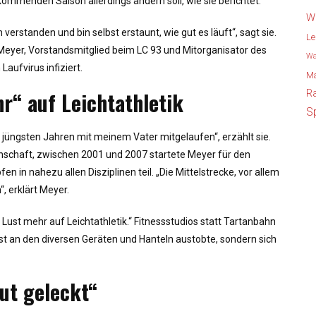
kommenden Saison allerdings ändern soll, wie sie berichtet.
W
n verstanden und bin selbst erstaunt, wie gut es läuft“, sagt sie.
Le
r Meyer, Vorstandsmitglied beim LC 93 und Mitorganisator des
W
Laufvirus infiziert.
Ma
r“ auf Leichtathletik
R
S
n jüngsten Jahren mit meinem Vater mitgelaufen“, erzählt sie.
enschaft, zwischen 2001 und 2007 startete Meyer für den
n nahezu allen Disziplinen teil. „Die Mittelstrecke, vor allem
, erklärt Meyer.
e Lust mehr auf Leichtathletik.“ Fitnessstudios statt Tartanbahn
bst an den diversen Geräten und Hanteln austobte, sondern sich
ut geleckt“