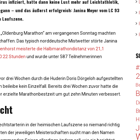
rus infiziert, hatte dann keine Lust mehr auf Leichtathletik,
egann – und das äußerst erfolgreich: Janina Meyer vom LC 93
n Laufszene.
im „Oldenburg Marathon“ am vergangenen Sonntag machten
chaffen. Das typisch norddeutsche Mistwetter störte Janina
enhorst meisterte die Halbmarathondistanz von 21,1
S
30:22 Stunden
und wurde unter 587 Teilnehmerinnen
#
2
r drei Wochen durch die Huderin Doris Dörgeloh aufgestellten
Be
 beileibe kein Einzelfall. Bereits drei Wochen zuvor hatte die
B
er erzielte Marathonbestzeit um gut zehn Minuten verbessert.
D
scht
B
H
echtstarterin in der heimischen Laufszene so niemand richtig
J
isten der jeweiligen Meisterschaften sucht man den Namen