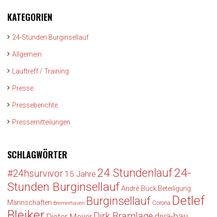
KATEGORIEN
24-Stunden Burginsellauf
Allgemein
Lauftreff / Training
Presse
Presseberichte
Pressemitteilungen
SCHLAGWÖRTER
24-
24 Stundenlauf
#24hsurvivor
15 Jahre
Stunden Burginsellauf
André Buck
Beteiligung
Detlef
Burginsellauf
Mannschaften
Corona
Bremerhaven
Bleiker
Dirk Bramlage
diva-bau
Dieter Meyer