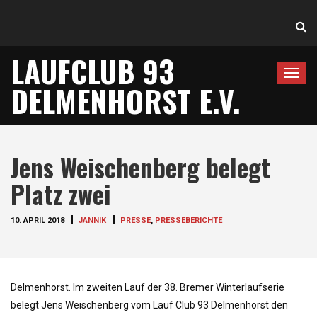
LAUFCLUB 93
T
DELMENHORST E.V.
o
g
g
l
Jens Weischenberg belegt
e
n
Platz zwei
a
v
10. APRIL 2018
JANNIK
PRESSE
,
PRESSEBERICHTE
i
g
a
t
Delmenhorst. Im zweiten Lauf der 38. Bremer Winterlaufserie
i
belegt Jens Weischenberg vom Lauf Club 93 Delmenhorst den