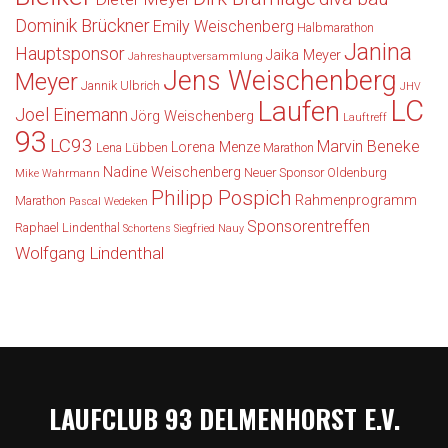
Dominik Brückner
Emily Weischenberg
Halbmarathon
Janina
Hauptsponsor
Jaika Meyer
Jahreshauptversammlung
Jens Weischenberg
Meyer
Jannik Ulbrich
JHV
LC
Laufen
Joel Einemann
Jörg Weischenberg
Lauftreff
93
LC93
Marvin Beneke
Lorena Menze
Lena Lübben
Marathon
Nadine Weischenberg
Neuer Sponsor
Oldenburg
Mike Wahrmann
Philipp Pospich
Rahmenprogramm
Marathon
Pascal Wedeken
Sponsorentreffen
Raphael Lindenthal
Schortens
Siegfried Nauy
Wolfgang Lindenthal
LAUFCLUB 93 DELMENHORST E.V.