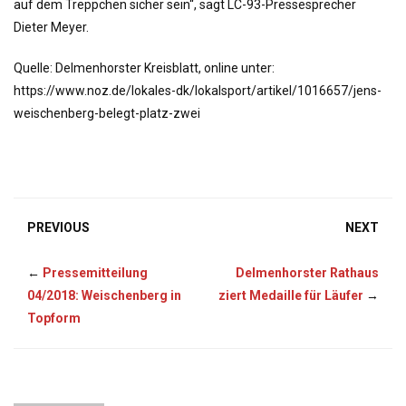
auf dem Treppchen sicher sein“, sagt LC-93-Pressesprecher
Dieter Meyer.
Quelle: Delmenhorster Kreisblatt, online unter:
https://www.noz.de/lokales-dk/lokalsport/artikel/1016657/jens-
weischenberg-belegt-platz-zwei
PREVIOUS
NEXT
←
Pressemitteilung
Delmenhorster Rathaus
04/2018: Weischenberg in
ziert Medaille für Läufer
→
Topform