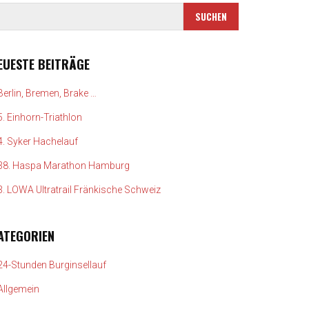
EUESTE BEITRÄGE
Berlin, Bremen, Brake …
5. Einhorn-Triathlon
4. Syker Hachelauf
38. Haspa Marathon Hamburg
3. LOWA Ultratrail Fränkische Schweiz
ATEGORIEN
24-Stunden Burginsellauf
Allgemein