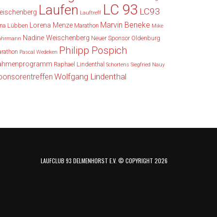
LC 93
Laufen
LC93
eischenberg
Lauftreff
Marvin Beneke
Lorena Menze
na Lübben
Marathon
Mike
Nadine Weischenberg
Neuer Sponsor
Oldenburg
ahrmann
Philipp Pospich
rathon
Pascal Wedeken
ahmenprogramm
Raphael Lindenthal
Schortens
Siegfried Nauy
Wolfgang Lindenthal
ponsorentreffen
LAUFCLUB 93 DELMENHORST E.V. © COPYRIGHT 2026