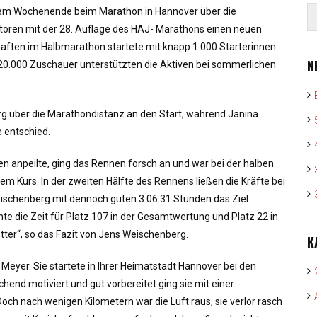
esem Wochenende beim Marathon in Hannover über die
atoren mit der 28. Auflage des HAJ- Marathons einen neuen
haften im Halbmarathon startete mit knapp 1.000 Starterinnen
N
220.000 Zuschauer unterstützten die Aktiven bei sommerlichen
 über die Marathondistanz an den Start, während Janina
 entschied.
en anpeilte, ging das Rennen forsch an und war bei der halben
m Kurs. In der zweiten Hälfte des Rennens ließen die Kräfte bei
ischenberg mit dennoch guten 3:06:31 Stunden das Ziel
hte die Zeit für Platz 107 in der Gesamtwertung und Platz 22 in
etter“, so das Fazit von Jens Weischenberg.
K
eyer. Sie startete in Ihrer Heimatstadt Hannover bei den
nd motiviert und gut vorbereitet ging sie mit einer
Doch nach wenigen Kilometern war die Luft raus, sie verlor rasch