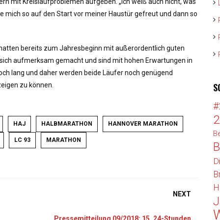
n mit Kreislaufproblemen aufgeben. „Ich weiß auch nicht, was
be mich so auf den Start vor meiner Haustür gefreut und dann so
hatten bereits zum Jahresbeginn mit außerordentlich guten
auf sich aufmerksam gemacht und sind mit hohen Erwartungen in
noch lang und daher werden beide Läufer noch genügend
zeigen zu können.
S
#
2
HAJ
HALBMARATHON
HANNOVER MARATHON
Be
LC 93
MARATHON
B
D
B
H
NEXT
J
Pressemitteilung 09/2018: 15. 24-Stunden