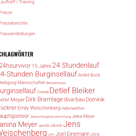
Lauftreff / Training
Presse
Presseberichte
Pressemitteilungen
CHLAGWÖRTER
24 Stundenlauf
24hsurvivor
15 Jahre
4-Stunden Burginsellauf
André Buck
teiligung Mannschaften
Bremerhaven
Detlef Bleiker
urginsellauf
Corona
Dirk Bramlage
diva-bau
Dominik
ieter Meyer
rückner
Emily Weischenberg
Halbmarathon
auptsponsor
Jaika Meyer
Jahreshauptversammlung
Jens
anina Meyer
Jannik Ulbrich
Weischenberg
Joel Einemann
Jörg
JHV