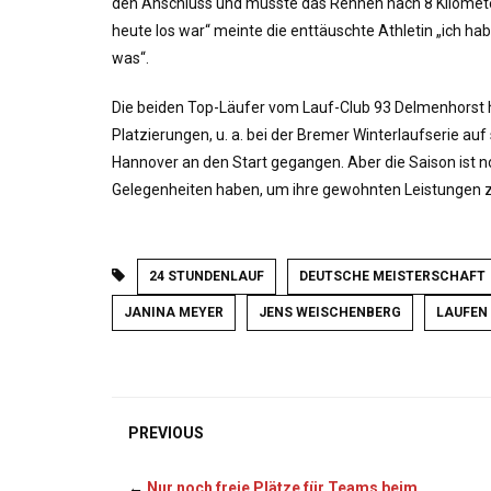
den Anschluss und musste das Rennen nach 8 Kilometer
heute los war“ meinte die enttäuschte Athletin „ich ha
was“.
Die beiden Top-Läufer vom Lauf-Club 93 Delmenhorst 
Platzierungen, u. a. bei der Bremer Winterlaufserie 
Hannover an den Start gegangen. Aber die Saison ist 
Gelegenheiten haben, um ihre gewohnten Leistungen 
24 STUNDENLAUF
DEUTSCHE MEISTERSCHAFT
JANINA MEYER
JENS WEISCHENBERG
LAUFEN
PREVIOUS
←
Nur noch freie Plätze für Teams beim