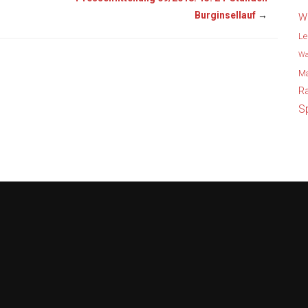
Burginsellauf
→
W
Le
W
Ma
R
S