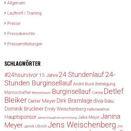
Allgemein
Lauftreff / Training
Presse
Presseberichte
Pressemitteilungen
SCHLAGWÖRTER
24-
24 Stundenlauf
#24hsurvivor
15 Jahre
Stunden Burginsellauf
André Buck
Beteiligung
Detlef
Burginsellauf
Mannschaften
Corona
Bremerhaven
Bleiker
Dirk Bramlage
diva-bau
Dieter Meyer
Dominik Brückner
Emily Weischenberg
Halbmarathon
Janina
Hauptsponsor
Jaika Meyer
Jahreshauptversammlung
Jens Weischenberg
Meyer
Jannik Ulbrich
JHV