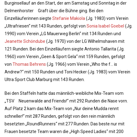
o
Burginsellauf an den Start, der am Samstag und Sonntag in der
n
Delmenhorster Graft über die Bühne ging. Bei den
Einzelläuferinnen siegte
Stefanie Makiola
(Jg. 1983) vom Verein
„Ultra­friesen“ mit 143 Runden, gefolgt von
Sonia Isabel Goebel
(Jg.
1990) vom Verein „LG Mauerweg Berlin“ mit 134 Runden und
Jeanette Schöndube
(Jg. 1970) von der LG Wilhelmshaven mit
121 Runden. Bei den Einzelläufern siegte Antonio Tallarita (Jg.
1960) vom Verein „Geen & Sport Gela“ mit 159 Runden, gefolgt
von
Thomas Behrens
(Jg. 1966) vom Verein „Who the f… is
Andrew?“ mit 150 Runden und Toni Hecker (Jg. 1983) vom Verein
Ultra Sport Club Marburg mit 143 Runden.
Bei den Staffeln hatte das männlich-weibliche Mix-Team vom
„TSV Neuenwalde and Friends!“ mit 292 Runden die Nase vorn.
Auf Platz 2 kam das Mix-Team von „Nur deine Mudda rennt
schneller!“ mit 287 Runden, gefolgt von den rein männlich
besetzten „RoundRunners“ mit 277 Runden. Das beste nur mit
Frauen besetzte Team waren die „High Speed Ladies“ mit 200