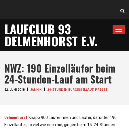
LAUFCLUB 93
T
DELMENHORST E.V.
o
g
g
l
NWZ: 190 Einzelläufer beim
e
n
24-Stunden-Lauf am Start
a
v
22. JUNI 2018
JANNIK
24-STUNDEN BURGINSELLAUF
,
PRESSE
i
g
a
Delmenhorst
t
Knapp 900 Läuferinnen und Läufer, darunter 190
i
Einzelläufer, so viel wie noch nie, gingen beim 15. 24-Stunden-