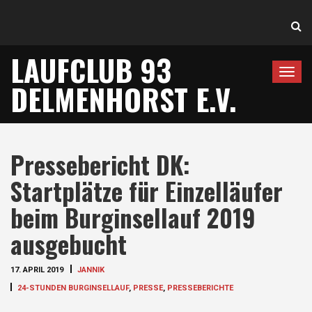
LAUFCLUB 93
T
DELMENHORST E.V.
o
g
g
l
Pressebericht DK:
e
n
Startplätze für Einzelläufer
a
beim Burginsellauf 2019
v
i
ausgebucht
g
a
17. APRIL 2019
JANNIK
t
24-STUNDEN BURGINSELLAUF
,
PRESSE
,
PRESSEBERICHTE
i