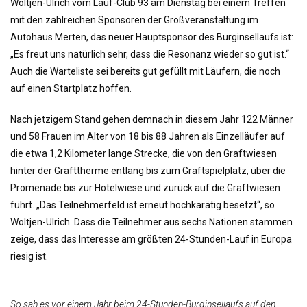
Woltjen-Ulrich vom Lauf-Club 93 am Dienstag bei einem Treffen
mit den zahlreichen Sponsoren der Großveranstaltung im
Autohaus Merten, das neuer Hauptsponsor des Burginsellaufs ist:
„Es freut uns natürlich sehr, dass die Resonanz wieder so gut ist.“
Auch die Warteliste sei bereits gut gefüllt mit Läufern, die noch
auf einen Startplatz hoffen.
Nach jetzigem Stand gehen demnach in diesem Jahr 122 Männer
und 58 Frauen im Alter von 18 bis 88 Jahren als Einzelläufer auf
die etwa 1,2 Kilometer lange Strecke, die von den Graftwiesen
hinter der Grafttherme entlang bis zum Graftspielplatz, über die
Promenade bis zur Hotelwiese und zurück auf die Graftwiesen
führt. „Das Teilnehmerfeld ist erneut hochkarätig besetzt“, so
Woltjen-Ulrich. Dass die Teilnehmer aus sechs Nationen stammen
zeige, dass das Interesse am größten 24-Stunden-Lauf in Europa
riesig ist.
So sah es vor einem Jahr beim 24-Stunden-Burginsellaufs auf den