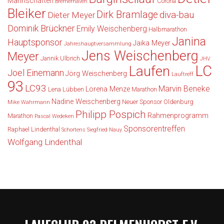
Mannschaften
Corona
Bremerhaven
Bleiker
Dirk Bramlage
diva-bau
Dieter Meyer
Dominik Brückner
Emily Weischenberg
Halbmarathon
Janina
Hauptsponsor
Jaika Meyer
Jahreshauptversammlung
Jens Weischenberg
Meyer
Jannik Ulbrich
JHV
LC
Laufen
Joel Einemann
Jörg Weischenberg
Lauftreff
93
LC93
Marvin Beneke
Lorena Menze
Lena Lübben
Marathon
Nadine Weischenberg
Neuer Sponsor
Oldenburg
Mike Wahrmann
Philipp Pospich
Rahmenprogramm
Marathon
Pascal Wedeken
Sponsorentreffen
Raphael Lindenthal
Schortens
Siegfried Nauy
Wolfgang Lindenthal