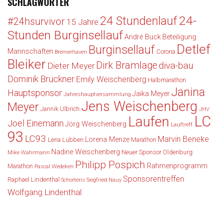
SCHLAGWÖRTER
24-
24 Stundenlauf
#24hsurvivor
15 Jahre
Stunden Burginsellauf
André Buck
Beteiligung
Detlef
Burginsellauf
Mannschaften
Corona
Bremerhaven
Bleiker
Dirk Bramlage
diva-bau
Dieter Meyer
Dominik Brückner
Emily Weischenberg
Halbmarathon
Janina
Hauptsponsor
Jaika Meyer
Jahreshauptversammlung
Jens Weischenberg
Meyer
Jannik Ulbrich
JHV
LC
Laufen
Joel Einemann
Jörg Weischenberg
Lauftreff
93
LC93
Marvin Beneke
Lorena Menze
Lena Lübben
Marathon
Nadine Weischenberg
Neuer Sponsor
Oldenburg
Mike Wahrmann
Philipp Pospich
Rahmenprogramm
Marathon
Pascal Wedeken
Sponsorentreffen
Raphael Lindenthal
Schortens
Siegfried Nauy
Wolfgang Lindenthal