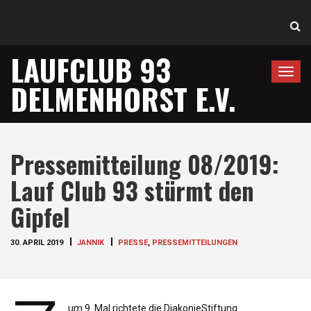
LAUFCLUB 93
T
DELMENHORST E.V.
o
g
g
l
Pressemitteilung 08/2019:
e
n
Lauf Club 93 stürmt den
a
Gipfel
v
i
30. APRIL 2019
JANNIK
PRESSE
,
PRESSEMITTEILUNGEN
g
a
t
i
um 9. Mal richtete die DiakonieStiftung