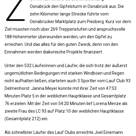
Z
o
Osnabrück den Gipfelsturm in Osnabrück aus. Die
n
zehn Kilometer lange Strecke führte vom
Osnabrücker Marktplatz zum Piesberg. Kurz vor dem
Ziel mussten noch über 269 Treppenstufen und anspruchsvolle
188 Höhenmeter überwunden werden, um den Gipfel zu
erreichen. Und das alles für den guten Zweck, denn von den
Einnahmen werden diakonische Projekte finanziert.
Unter den 532 Läuferinnen und Läufer, die sich trotz der äußerst
ungemütlichen Bedingungen mit starken Windböen und Regen
nicht aufhalten ließen, starteten auch 3 Sportler vom Lauf Club 93
Delmenhorst. Janina Meyer konnte mit ihrer Zeit von 47:53
Minuten Platz 5 in der weiblichen Hauptklasse und Gesamtplatz
76 erzielen. Mit der Zeit von 54:20 Minuten lief Lorena Menze als
zweite Frau des LC 93 auf Platz 10 der weiblichen Hauptklasse
(Gesamtplatz 212) ein.
Als schnellster Läufer des Lauf Clubs erreichte Joel Einemann