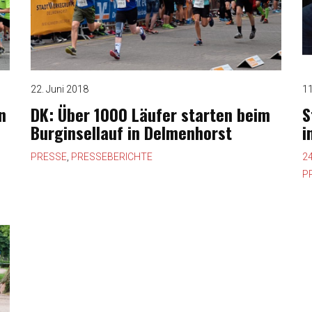
22. Juni 2018
11
n
DK: Über 1000 Läufer starten beim
S
Burginsellauf in Delmenhorst
i
PRESSE
,
PRESSEBERICHTE
2
P