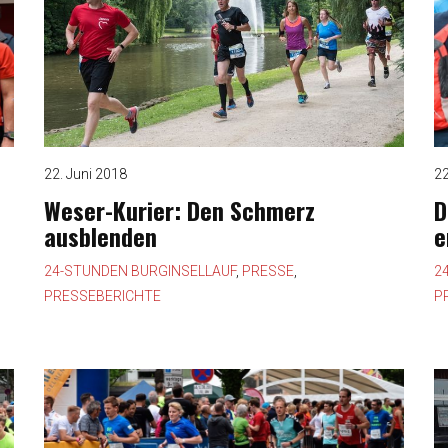
22. Juni 2018
22
Weser-Kurier: Den Schmerz
D
ausblenden
e
24-STUNDEN BURGINSELLAUF
,
PRESSE
,
2
PRESSEBERICHTE
P