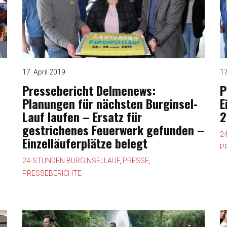
17. April 2019
17
Pressebericht Delmenews:
P
Planungen für nächsten Burginsel-
E
Lauf laufen – Ersatz für
2
gestrichenes Feuerwerk gefunden –
2
Einzelläuferplätze belegt
P
24-STUNDEN BURGINSELLAUF
,
PRESSE
,
PRESSEBERICHTE