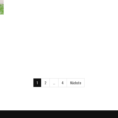
1
2
…
4
Nächste