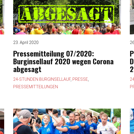
23. April 2020
26
Pressemitteilung 07/2020:
P
Burginsellauf 2020 wegen Corona
D
abgesagt
2
24-STUNDEN BURGINSELLAUF
,
PRESSE
,
2
PRESSEMITTEILUNGEN
P