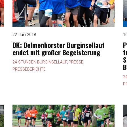
22. Juni 2018
16
DK: Delmenhorster Burginsellauf
P
endet mit großer Begeisterung
f
S
24-STUNDEN BURGINSELLAUF
,
PRESSE
,
B
PRESSEBERICHTE
2
P