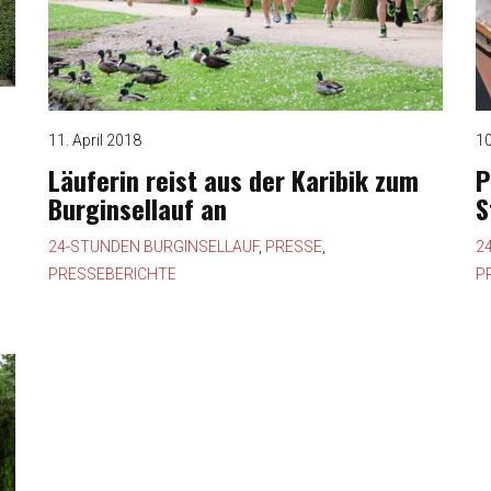
11. April 2018
10
Läuferin reist aus der Karibik zum
P
Burginsellauf an
S
24-STUNDEN BURGINSELLAUF
,
PRESSE
,
2
PRESSEBERICHTE
P