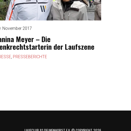
0. November 2017
anina Meyer – Die
enkrechtstarterin der Laufszene
RESSE
,
PRESSEBERICHTE
LAUFCLUB 93 DELMENHORST E.V. © COPYRIGHT 2026