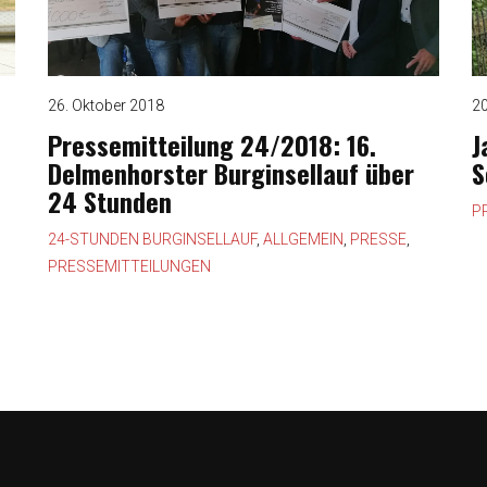
26. Oktober 2018
2
Pressemitteilung 24/2018: 16.
J
Delmenhorster Burginsellauf über
S
24 Stunden
P
24-STUNDEN BURGINSELLAUF
,
ALLGEMEIN
,
PRESSE
,
PRESSEMITTEILUNGEN