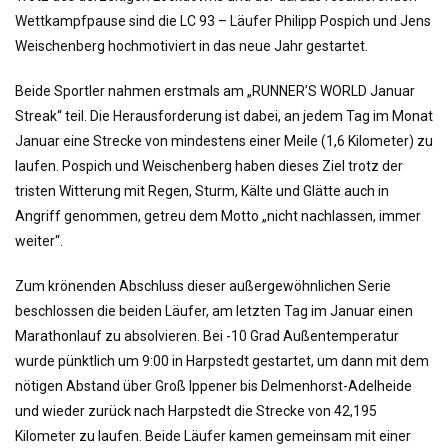
o
Wettkampfpause sind die LC 93 – Läufer Philipp Pospich und Jens
n
Weischenberg hochmotiviert in das neue Jahr gestartet.
Beide Sportler nahmen erstmals am „RUNNER’S WORLD Januar
Streak“ teil. Die Herausforderung ist dabei, an jedem Tag im Monat
Januar eine Strecke von mindestens einer Meile (1,6 Kilometer) zu
laufen. Pospich und Weischenberg haben dieses Ziel trotz der
tristen Witterung mit Regen, Sturm, Kälte und Glätte auch in
Angriff genommen, getreu dem Motto „nicht nachlassen, immer
weiter“.
Zum krönenden Abschluss dieser außergewöhnlichen Serie
beschlossen die beiden Läufer, am letzten Tag im Januar einen
Marathonlauf zu absolvieren. Bei -10 Grad Außentemperatur
wurde pünktlich um 9:00 in Harpstedt gestartet, um dann mit dem
nötigen Abstand über Groß Ippener bis Delmenhorst-Adelheide
und wieder zurück nach Harpstedt die Strecke von 42,195
Kilometer zu laufen. Beide Läufer kamen gemeinsam mit einer