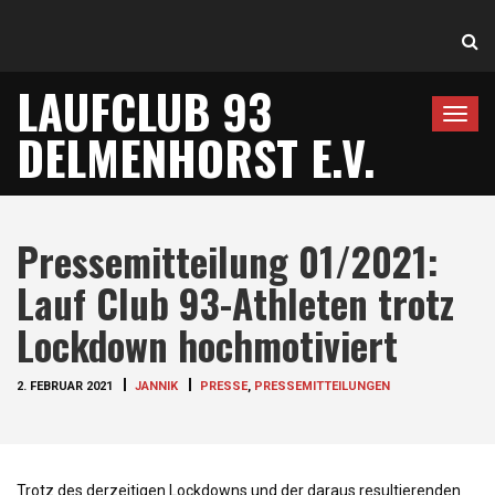
LAUFCLUB 93
T
DELMENHORST E.V.
o
g
g
l
Pressemitteilung 01/2021:
e
n
Lauf Club 93-Athleten trotz
a
Lockdown hochmotiviert
v
i
2. FEBRUAR 2021
JANNIK
PRESSE
,
PRESSEMITTEILUNGEN
g
a
t
i
Trotz des derzeitigen Lockdowns und der daraus resultierenden