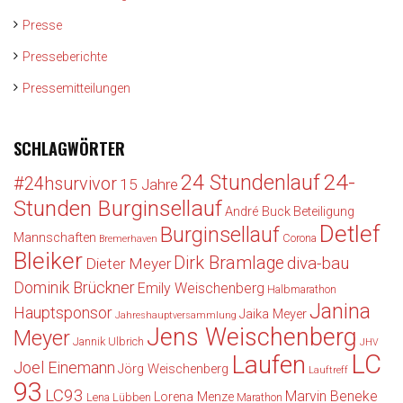
Presse
Presseberichte
Pressemitteilungen
SCHLAGWÖRTER
24-
24 Stundenlauf
#24hsurvivor
15 Jahre
Stunden Burginsellauf
André Buck
Beteiligung
Detlef
Burginsellauf
Mannschaften
Corona
Bremerhaven
Bleiker
Dirk Bramlage
diva-bau
Dieter Meyer
Dominik Brückner
Emily Weischenberg
Halbmarathon
Janina
Hauptsponsor
Jaika Meyer
Jahreshauptversammlung
Jens Weischenberg
Meyer
Jannik Ulbrich
JHV
LC
Laufen
Joel Einemann
Jörg Weischenberg
Lauftreff
93
LC93
Marvin Beneke
Lorena Menze
Lena Lübben
Marathon