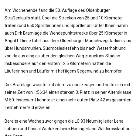
o
n
Am Wochenende fand die 50. Auflage des Oldenburger
Straßenlaufs statt. Über die Strecken von 25 und 10 Kilometer
traten rund 650 Sportlerinnen und Sportler an. Unter Ihnen nahm
auch Dirk Bramlage die Wendepunktstrecke über 25 Kilometer in
Angriff. Diese führt aus dem Oldenburger Marschwegstadion raus
über Hundsmühlen, Südmosleslesfehn bis nach Westerholt und
von da aus ging es über den gleichen Weg zurück ins Stadion.
Insbesondere auf den ersten 12,5 Kilometern hatten die
Läuferinnen und Läufer mit heftigem Gegenwind zu kämpfen.
Dirk Bramlage wusste trotzdem zu überzeugen und holte sich mit
seiner Zeit von 1:56:34 einen starken 3. Platz in seiner Altersklasse
M 50. Insgesamt konnte er einen sehr guten Platz 42 im gesamten
Teilnehmerfeld erzielen.
Bereits eine Woche zuvor gingen die LC 93 Neumitglieder Lena
Lübben und Pascal Wedeken beim Harlingerland Waldcrosslauf an