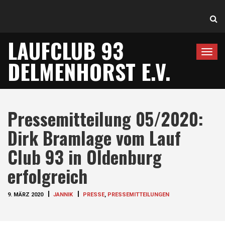
LAUFCLUB 93
T
DELMENHORST E.V.
o
g
g
l
Pressemitteilung 05/2020:
e
n
Dirk Bramlage vom Lauf
a
Club 93 in Oldenburg
v
i
erfolgreich
g
a
9. MÄRZ 2020
JANNIK
PRESSE
,
PRESSEMITTEILUNGEN
t
i