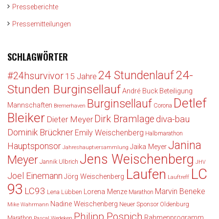
Presseberichte
Pressemitteilungen
SCHLAGWÖRTER
24-
24 Stundenlauf
#24hsurvivor
15 Jahre
Stunden Burginsellauf
André Buck
Beteiligung
Detlef
Burginsellauf
Mannschaften
Corona
Bremerhaven
Bleiker
Dirk Bramlage
diva-bau
Dieter Meyer
Dominik Brückner
Emily Weischenberg
Halbmarathon
Janina
Hauptsponsor
Jaika Meyer
Jahreshauptversammlung
Jens Weischenberg
Meyer
Jannik Ulbrich
JHV
LC
Laufen
Joel Einemann
Jörg Weischenberg
Lauftreff
93
LC93
Marvin Beneke
Lorena Menze
Lena Lübben
Marathon
Nadine Weischenberg
Neuer Sponsor
Oldenburg
Mike Wahrmann
Philipp Pospich
Rahmenprogramm
Marathon
Pascal Wedeken